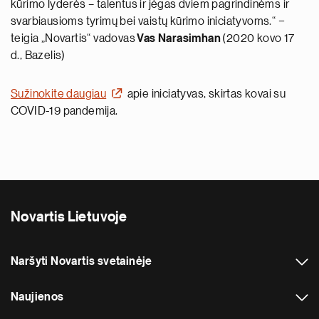
kūrimo lyderės – talentus ir jėgas dviem pagrindinėms ir
svarbiausioms tyrimų bei vaistų kūrimo iniciatyvoms.“ −
teigia „Novartis“ vadovas
Vas Narasimhan
(2020 kovo 17
d., Bazelis)
Sužinokite daugiau
apie iniciatyvas, skirtas kovai su
COVID-19 pandemija.
Novartis Lietuvoje
Naršyti Novartis svetainėje
Naujienos