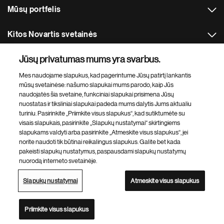
Mūsų portfelis
Kitos Novartis svetainės
Jūsų privatumas mums yra svarbus.
Footer Site Search
Mes naudojame slapukus, kad pagerintume Jūsų patirtį lankantis
mūsų svetainėse: našumo slapukai mums parodo, kaip Jūs
naudojatės šia svetaine, funkciniai slapukai prisimena Jūsų
nuostatas ir tiksliniai slapukai padeda mums dalytis Jums aktualiu
turiniu. Pasirinkite „Priimkite visus slapukus“, kad sutiktumėte su
visais slapukais, pasirinkite „Slapukų nustatymai“ skirtingiems
slapukams valdyti arba pasirinkite „Atmeskite visus slapukus“, jei
Footer
© 2026 Novartis AG
norite naudoti tik būtinai reikalingus slapukus. Galite bet kada
Bottom
pakeisti slapukų nustatymus, paspausdami slapukų nustatymų
Privatumo politika
Naudojimo sąlygos
Slapukai
nuorodą interneto svetainėje.
Slapukų nustatymai
Svetainės schema
Svetainės prieinamumas
Slapukų nustatymai
Atmeskite visus slapukus
Novartis svetainių katalogas
Ši svetainė skirta Lietuvos gyventojams
Priimkite visus slapukus