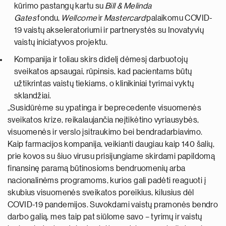
kūrimo pastangų kartu su
Bill & Melinda
Gates
fondu,
Wellcome
ir
Mastercard
palaikomu COVID-
19 vaistų akseleratoriumi ir partnerystės su Inovatyvių
vaistų iniciatyvos projektu.
Kompanija ir toliau skirs didelį dėmesį darbuotojų
sveikatos apsaugai, rūpinsis, kad pacientams būtų
užtikrintas vaistų tiekiams, o klinikiniai tyrimai vyktų
sklandžiai.
„Susidūrėme su ypatinga ir beprecedente visuomenės
sveikatos krize, reikalaujančia neįtikėtino vyriausybės,
visuomenės ir verslo įsitraukimo bei bendradarbiavimo.
Kaip farmacijos kompanija, veikianti daugiau kaip 140 šalių,
prie kovos su šiuo virusu prisijungiame skirdami papildomą
finansinę paramą būtinosioms bendruomenių arba
nacionalinėms programoms, kurios gali padėti reaguoti į
skubius visuomenės sveikatos poreikius, kilusius dėl
COVID-19 pandemijos. Suvokdami vaistų pramonės bendro
darbo galią, mes taip pat siūlome savo – tyrimų ir vaistų