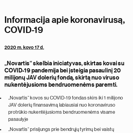
Informacija apie koronavirusą,
COVID-19
2020 m. kovo 17 d.
„Novartis“ skelbia iniciatyvas, skirtas kovai su
COVID-19 pandemija bei įsteigia pasaulinį 20
milijonų JAV dolerių fondą, skirtą nuo viruso
nukentėjusioms bendruomenėms paremti.
„Novartis“ kovos su COVID-19 fondas skirs iki 1 milijono
JAV dolerių finansavimą labiausiai nuo koronaviruso
protrūkio nukentėjusioms bendruomenėms visame
pasaulyje
„Novartis“ prisijungs prie bendrųjų tyrimų bei vaistų