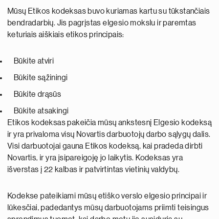
Mūsų Etikos kodeksas buvo kuriamas kartu su tūkstančiais
bendradarbių. Jis pagrįstas elgesio mokslu ir paremtas
keturiais aiškiais etikos principais:
Būkite atviri
Būkite sąžiningi
Būkite drąsūs
Būkite atsakingi
Etikos kodeksas pakeičia mūsų ankstesnį Elgesio kodeksą
ir yra privaloma visų Novartis darbuotojų darbo sąlygų dalis.
Visi darbuotojai gauna Etikos kodeksą, kai pradeda dirbti
Novartis, ir yra įsipareigoję jo laikytis. Kodeksas yra
išverstas į 22 kalbas ir patvirtintas vietinių valdybų.
Kodekse pateikiami mūsų etiško verslo elgesio principai ir
lūkesčiai, padedantys mūsų darbuotojams priimti teisingus