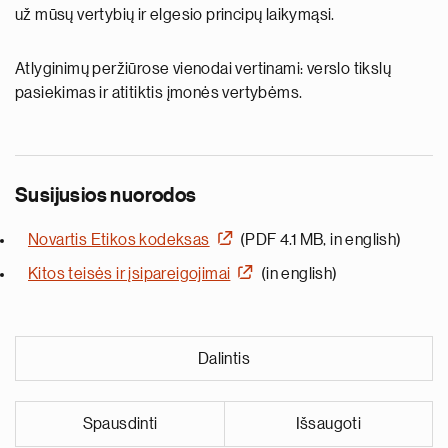
už mūsų vertybių ir elgesio principų laikymąsi.
Atlyginimų peržiūrose vienodai vertinami: verslo tikslų
pasiekimas ir atitiktis įmonės vertybėms.
Susijusios nuorodos
Novartis Etikos kodeksas
(PDF 4.1 MB, in english)
Kitos teisės ir įsipareigojimai
(in english)
Dalintis
Spausdinti
Išsaugoti