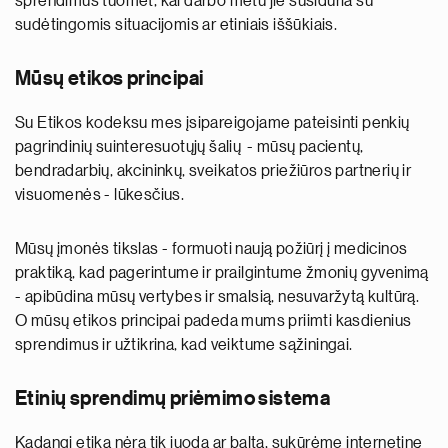
sprendimus tuomet, kai darbo metu jie susiduria su
sudėtingomis situacijomis ar etiniais iššūkiais.
Mūsų etikos principai
Su Etikos kodeksu mes įsipareigojame pateisinti penkių
pagrindinių suinteresuotųjų šalių - mūsų pacientų,
bendradarbių, akcininkų, sveikatos priežiūros partnerių ir
visuomenės - lūkesčius.
Mūsų įmonės tikslas - formuoti naują požiūrį į medicinos
praktiką, kad pagerintume ir prailgintume žmonių gyvenimą
- apibūdina mūsų vertybes ir smalsią, nesuvaržytą kultūrą.
O mūsų etikos principai padeda mums priimti kasdienius
sprendimus ir užtikrina, kad veiktume sąžiningai.
Etinių sprendimų priėmimo sistema
Kadangi etika nėra tik juoda ar balta, sukūrėme internetinę