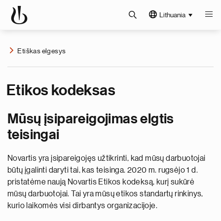
Lithuania
Etiškas elgesys
Etikos kodeksas
Mūsų įsipareigojimas elgtis
teisingai
Novartis yra įsipareigojęs užtikrinti, kad mūsų darbuotojai
būtų įgalinti daryti tai, kas teisinga. 2020 m. rugsėjo 1 d.
pristatėme naują Novartis Etikos kodeksą, kurį sukūrė
mūsų darbuotojai. Tai yra mūsų etikos standartų rinkinys,
kurio laikomės visi dirbantys organizacijoje.