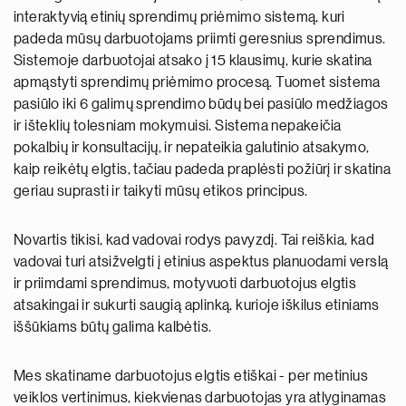
interaktyvią etinių sprendimų priėmimo sistemą, kuri
padeda mūsų darbuotojams priimti geresnius sprendimus.
Sistemoje darbuotojai atsako į 15 klausimų, kurie skatina
apmąstyti sprendimų priėmimo procesą. Tuomet sistema
pasiūlo iki 6 galimų sprendimo būdų bei pasiūlo medžiagos
ir išteklių tolesniam mokymuisi. Sistema nepakeičia
pokalbių ir konsultacijų, ir nepateikia galutinio atsakymo,
kaip reikėtų elgtis, tačiau padeda praplėsti požiūrį ir skatina
geriau suprasti ir taikyti mūsų etikos principus.
Novartis tikisi, kad vadovai rodys pavyzdį. Tai reiškia, kad
vadovai turi atsižvelgti į etinius aspektus planuodami verslą
ir priimdami sprendimus, motyvuoti darbuotojus elgtis
atsakingai ir sukurti saugią aplinką, kurioje iškilus etiniams
iššūkiams būtų galima kalbėtis.
Mes skatiname darbuotojus elgtis etiškai - per metinius
veiklos vertinimus, kiekvienas darbuotojas yra atlyginamas