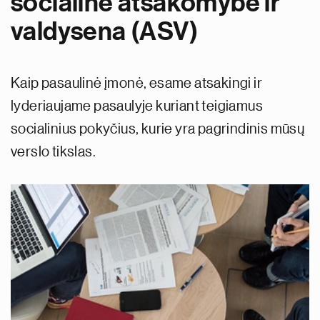
socialinė atsakomybė ir
valdysena (ASV)
Kaip pasaulinė įmonė, esame atsakingi ir
lyderiaujame pasaulyje kuriant teigiamus
socialinius pokyčius, kurie yra pagrindinis mūsų
verslo tikslas.