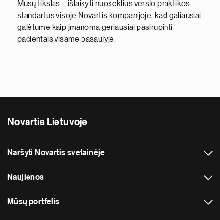
Mūsų tikslas – išlaikyti nuoseklius verslo praktikos
standartus visoje Novartis kompanijoje, kad galiausiai
galėtume kaip įmanoma geriausiai pasirūpinti
pacientais visame pasaulyje.
Novartis Lietuvoje
Naršyti Novartis svetainėje
Naujienos
Mūsų portfelis