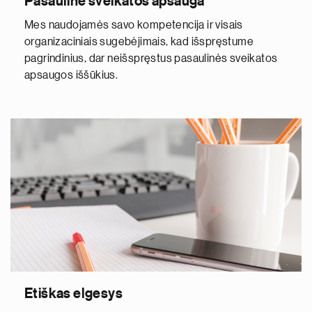
Pasaulinė sveikatos apsauga
Mes naudojamės savo kompetencija ir visais
organizaciniais sugebėjimais, kad išspręstume
pagrindinius, dar neišspręstus pasaulinės sveikatos
apsaugos iššūkius.
Etiškas elgesys