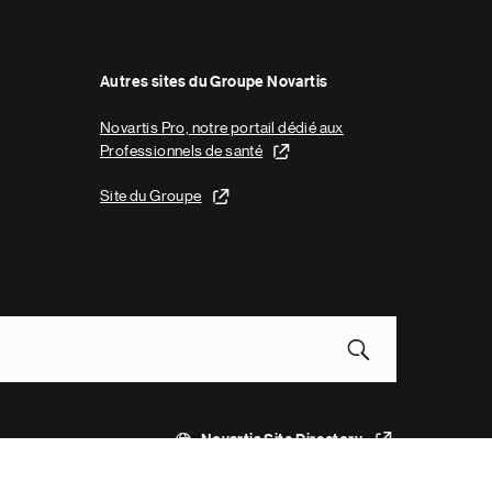
Autres sites du Groupe Novartis
Novartis Pro, notre portail dédié aux
Professionnels de santé
Site du Groupe
Novartis Site Directory
Ce site est destiné à un public en France