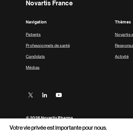
Novartis France
Navigation
Thèmes
Patients
Novartis 
Professionnels de santé
Responsab
Candidats
Activité
Médias
Footer
© 2026 Novartis Pharma
Bottom
Votre vie privée est importante pour nous.
Conditions d’utilisation
Données personnelles
Cooki