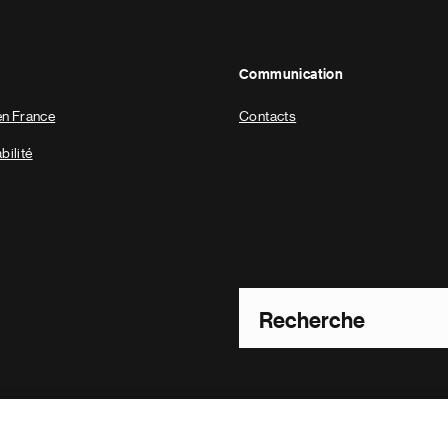
Communication
en France
Contacts
ilité
Footer Site Search
es
Gérer mes cookies