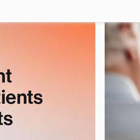
Skip to main content
nt
tients
ts