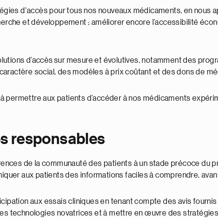
gies d'accès pour tous nos nouveaux médicaments, en nous app
cherche et développement ; améliorer encore l’accessibilité éc
olutions d’accès sur mesure et évolutives, notamment des prog
caractère social, des modèles à prix coûtant et des dons de m
à permettre aux patients d’accéder à nos médicaments expérime
es responsables
références de la communauté des patients à un stade précoce 
uer aux patients des informations faciles à comprendre, avant,
icipation aux essais cliniques en tenant compte des avis fourni
es technologies novatrices et à mettre en œuvre des stratégies v