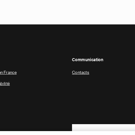
Communication
en France
Contacts
ilité
Footer Site Search