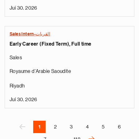
Jui 30, 2026
Sales Intern-القريات
Early Career (Fixed Term), Full time
e
g
Sales
a
p
Royaume d'Arabie Saoudite
s
u
Riyadh
o
i
Jui 30, 2026
v
e
Pagination
r
P
‹
1
2
3
4
5
6