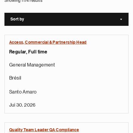
Showing 1174 results
Sort by
Sort a
Access, Commercial & Partnership Head
Regular, Full time
General Management
Brésil
Santo Amaro
Jui 30, 2026
Quality Team Leader QA Compliance