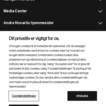
Media Center
Andre Novartis hjemmesider
Footer Site Search
Dit privatliv er vigtigt for os.
Vi bruger cookies til at forbedre din oplevelse, når du besøger
vores websteder: performance-cookies viser os, hvordan du
bruger dette websted, funktionelle cookies husker dine
præferencer og målretning af cookies hjælper os med at dele
indhold, der er relevant for dig. Vælg "Accepter alle" for at give dit
samtykke til alle cookies, vælg "Cookieindstillinger" til styring af de
Footer
© 2026 Novartis Danmark A/S
forskellige cookies, eller vælg "Afvis alle" til kun at bruge strengt
Bottom
nødvendige cookies. Du kan ændre dine cookieindstillinger når
Brugerbetingelser og politikker for beskyttelse og behandling af
som helst ved at trykke på linket til cookieindstillinger på
personoplysninger
hjemmesiden.
Brugerbetingelser
Cookieindstillinger
Webstedsoversigt
Hjemmesidens tilgængelighed
Cookieindstillinger
Afvis alle
Novartis webstedskatalog