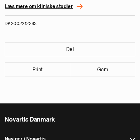
Læs mere om kliniske studier
DK2002212283
Del
Print
Gem
Novartis Danmark
Naviger i Novartis