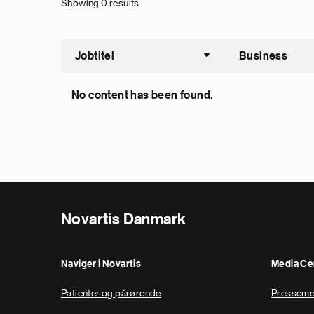
Showing 0 results
Jobtitel
Business
Sortér st
No content has been found.
Novartis Danmark
Naviger i Novartis
Media Ce
Patienter og pårørende
Presseme