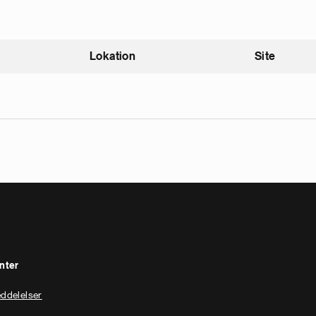
Lokation
Site
igende
nter
ddelelser