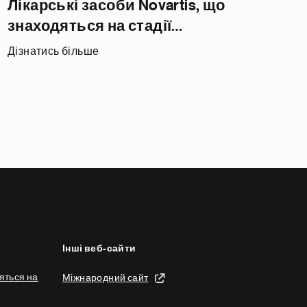
Лікарські засоби Novartis, що
знаходяться на стадії
розробки
Дізнатись більше
Інші веб-сайти
яться на
Міжнародний сайт