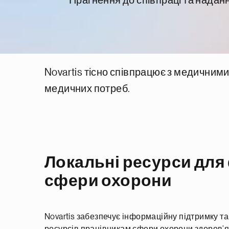
Прагнення до співпраці та надан
Novartis тісно співпрацює з медичними
медичних потреб.
Локальні ресурси для
сфери охорони
Novartis забезпечує інформаційну підтримку т
ресурсів працівникам сфери охорони здоров’