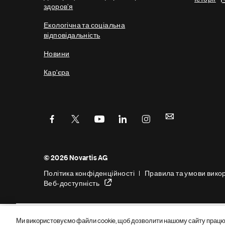
здоров’я
Екологічна та соціальна
відповідальність
Новини
Кар'єра
Низ
© 2026 Novartis AG
нижнього
Політика конфіденційності
Правила та умови вико
колонтитула
Веб-доступність
Ми використовуємо файли cookie, щоб дозволити нашому сайту працюв