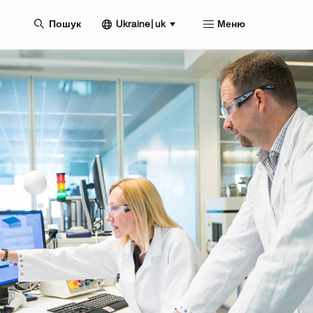
Ukraine | uk
Пошук
Меню