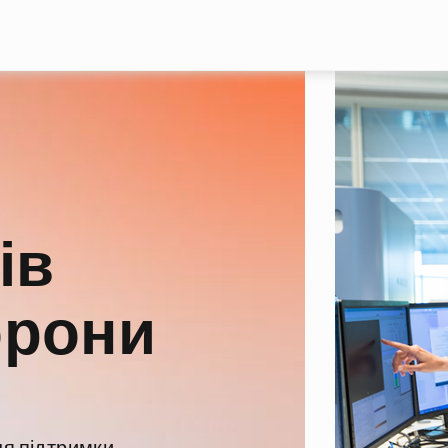
Перейти до основного вмісту
ів
орони