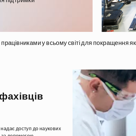
ня підтримки
 працівниками у всьому світі для покращення як
 фахівців
а надає доступ до наукових
я за допомогою