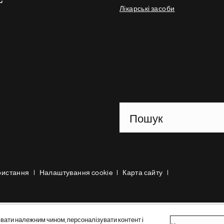
Лікарські засоби
Footer Site Search
ристання
Налаштування cookie
Карта сайту
ати належним чином, персоналізувати контент і