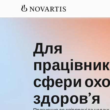
Для
працівник
сфери ох
здоров’я