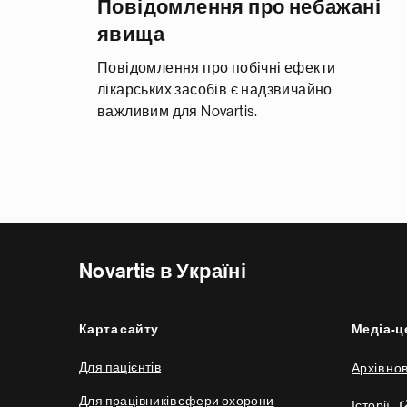
Повідомлення про небажані
явища
Повідомлення про побічні ефекти
лікарських засобів є надзвичайно
важливим для Novartis.
Novartis в Україні
Карта сайту
Медіа-ц
Для пацієнтів
Архів но
Для працівників сфери охорони
Історії