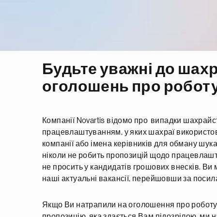
Будьте уважні до шах
оголошень про робот
Компанії Novartis відомо про випадки шахрайс
працевлаштуванням, у яких шахраї використо
компанії або імена керівників для обману шукач
ніколи не робить пропозицій щодо працевлашту
не просить у кандидатів грошових внесків. Ви
наші актуальні вакансії, перейшовши за посил
Якщо Ви натрапили на оголошення про роботу
пропозицію, яка здається Вам підозрілою, ми 