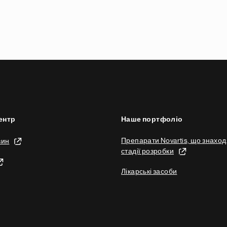
ентр
Наше портфоліо
Препарати Novartis, що знаход
вин
стадії розробки
Лікарські засоби