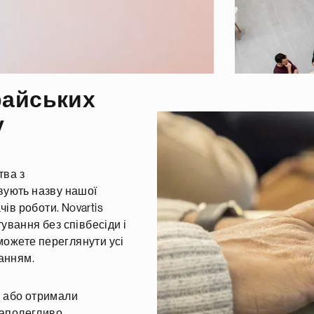
райських
у
тва з
вують назву нашої
ів роботи. Novartis
вання без співбесіди і
 можете переглянути усі
анням.
 або отримали
наполегливо