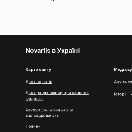
Novartis в Україні
Карта сайту
Медіа-ц
Для пацієнтів
Архів но
Для працівників сфери охорони
Історії
здоров’я
Екологічна та соціальна
відповідальність
Новини