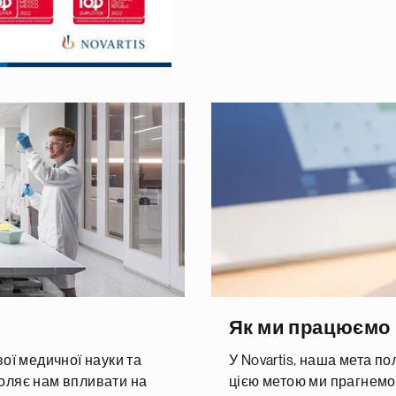
Як ми працюємо
вої медичної науки та
У Novartis, наша мета по
воляє нам впливати на
цією метою ми прагнемо