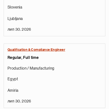
Slovenia
Ljubljana
а
лип 30, 2026
к
н
і
Qualification & Compliance Engineer
р
Regular, Full time
о
т
Production / Manufacturing
с
я
Egypt
н
д
Amiria
е
р
лип 30, 2026
е