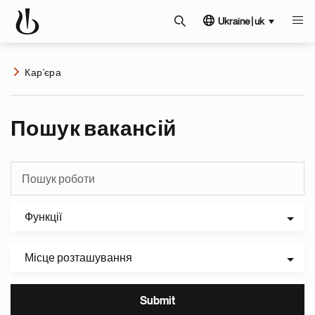
Ukraine | uk
Кар’єра
Пошук вакансій
Функції
Місце розташування