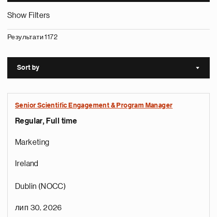
Show Filters
Результати 1172
Sort by
Sort a
Senior Scientific Engagement & Program Manager
Regular, Full time
Marketing
Ireland
Dublin (NOCC)
лип 30, 2026