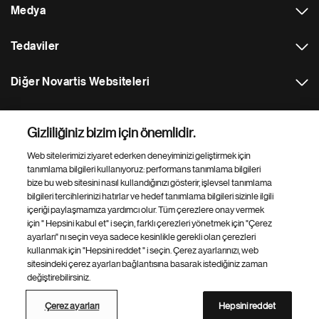
Medya
Tedaviler
Diğer Novartis Websiteleri
Footer Site Search
Gizliliğiniz bizim için önemlidir.
Web sitelerimizi ziyaret ederken deneyiminizi geliştirmek için
tanımlama bilgileri kullanıyoruz: performans tanımlama bilgileri
bize bu web sitesini nasıl kullandığınızı gösterir, işlevsel tanımlama
bilgileri tercihlerinizi hatırlar ve hedef tanımlama bilgileri sizinle ilgili
içeriği paylaşmamıza yardımcı olur. Tüm çerezlere onay vermek
için " Hepsini kabul et" i seçin, farklı çerezleri yönetmek için "Çerez
Altbilgi
© 2026 Novartis Sağlık Gıda ve Tarım Ürünleri San. ve
ayarları" nı seçin veya sadece kesinlikle gerekli olan çerezleri
Altı
Tic. A.Ş
kullanmak için "Hepsini reddet " i seçin. Çerez ayarlarınızı, web
sitesindeki çerez ayarları bağlantısına basarak istediğiniz zaman
Gizlilik Politikası
Kullanım Koşulları
Çerez ayarları
değiştirebilirsiniz.
Çerez Poli̇ti̇kasi
Site Haritası
Web Sitesi Erişimi
Bilgi Toplumu Hizmetleri
Çerez ayarları
Hepsini reddet