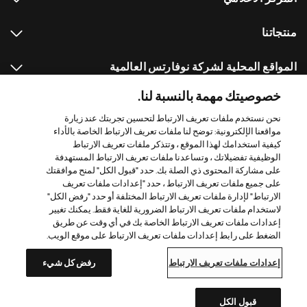
منتجاتنا
المواقع المحلية لشركة نوفارتس العالمية
خصوصيتك مهمة بالنسبة لنا.
Footer Site Search
نحن نستخدم ملفات تعريف الارتباط لتحسين تجربتك عند زيارة
مواقعنا الإلكترونية: توضح لنا ملفات تعريف الارتباط الخاصة بالأداء
كيفية استخدامك لهذا الموقع ، وتتذكر ملفات تعريف الارتباط
الوظيفية تفضيلاتك ، وتساعدنا ملفات تعريف الارتباط المستهدفة
على مشاركة المحتوى ذي الصلة بك. حدد "قبول الكل" لمنح موافقتك
على جميع ملفات تعريف الارتباط ، حدد "إعدادات ملفات تعريف
الارتباط" لإدارة ملفات تعريف الارتباط المختلفة أو حدد "رفض الكل"
لاستخدام ملفات تعريف الارتباط الضرورية للغاية فقط. يمكنك تغيير
Footer
© 2026 نوفارتس ش.م
إعدادات ملفات تعريف الارتباط الخاصة بك في أي وقت عن طريق
Bottom
سياسة الخصوصية
شروط الإستخدام
إعدادات ملفات تعريف الارتباط
الضغط على رابط إعدادات ملفات تعريف الارتباط على موقع الويب.
خريطة الموقع
الولوج الي الموقع
إعدادات ملفات تعريف الارتباط
رفض كل شيء
دليل موقع نوفارتس
هذا الموقع مخصص للزوار في المملكة العربية السعودية
قبول الكل