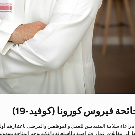
ئحة فيروس كورونا (كوفيد-19)
اعاة سلامة المتقدمين للعمل والموظفين والمرضى باعتبارهم أولى إ
 إلى مقابلات عمل إفتراضية بالإستعانة بالتكنولوجيا المتاحة بسهول