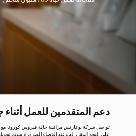
دعم المتقدمين للعمل أثناء جا
تواصل شركة نوفارتس مراقبة حالة فيروس كورونا مع مر
على النحو المقرر له وعند إقتضاء الضرورة سيتم تحويلها