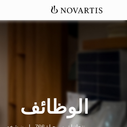
الوظائف
منتجاتنا تمس حياة 766 مليون شخص.