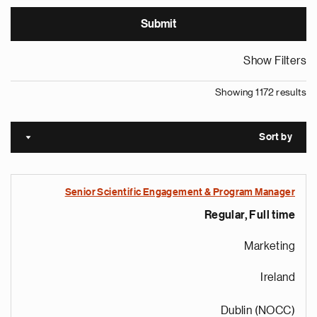
Show Filters
Showing 1172 results
Sort by
cending
Senior Scientific Engagement & Program Manager
Regular, Full time
Marketing
Ireland
Dublin (NOCC)