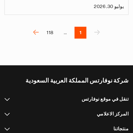
يوليو 30, 2026
Pagination
›
‹
118
…
1
P
ا
r
ل
e
ص
v
ف
i
ح
o
ة
شركة نوفارتس المملكة العربية السعودية
u
ا
s
ل
p
ت
تنقل في موقع نوفارتس
a
ا
g
ل
المركز الاعلامي
e
ي
ة
منتجاتنا