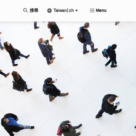
Taiwan | zh
搜尋
Menu