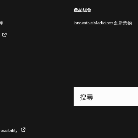
產品組合
庫
Innovative Medicines 創新藥物
Footer Site Search
ssibility