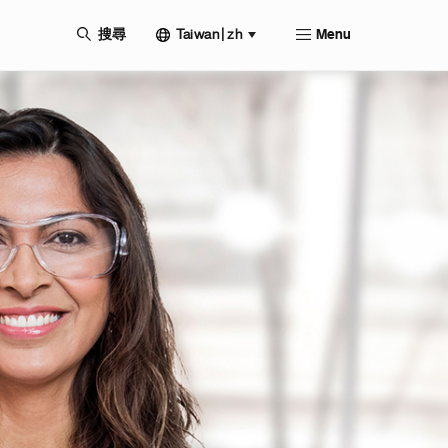
Taiwan | zh
搜尋
Menu