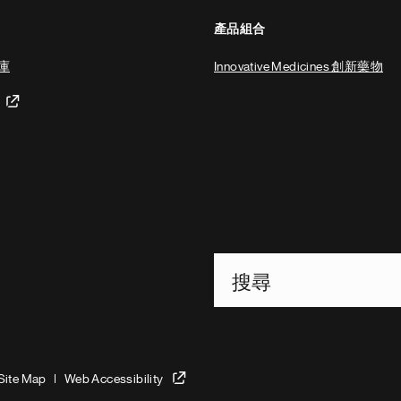
產品組合
庫
Innovative Medicines 創新藥物
Footer Site Search
Site Map
Web Accessibility