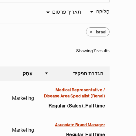
חֲלוּקָה
תאריך פרסום
Israel
X
Showing 7 results
הגדרת תפקיד
עֵסֶק
 ascending
Medical Representative /
Disease Area Specialist (Renal)
Marketing
Regular (Sales), Full time
Associate Brand Manager
Marketing
Regular, Full time