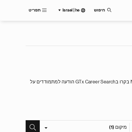
Israel | he
חיפוש
תפריט
חפשו אחר אפשרויות תעסוקה בחברת נוברטיס וסנדוז. לתפקידים נוספים ב Novartis Gene Therapies (formerly AveXis) בקרו בGTx Career Search הודעה למתמודדים על
מיקום (1)