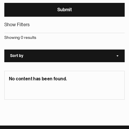
Show Filters
Showing 0 results
Sort by
Sort a
No content has been found.