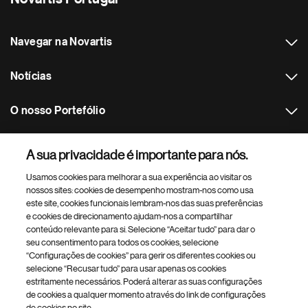
Navegar na Novartis
Notícias
O nosso Portefólio
Outros websites Novartis
A sua privacidade é importante para nós.
Usamos cookies para melhorar a sua experiência ao visitar os
Footer Site Search
nossos sites: cookies de desempenho mostram-nos como usa
este site, cookies funcionais lembram-nos das suas preferências
e cookies de direcionamento ajudam-nos a compartilhar
conteúdo relevante para si. Selecione “Aceitar tudo” para dar o
seu consentimento para todos os cookies, selecione
“Configurações de cookies” para gerir os diferentes cookies ou
selecione “Recusar tudo” para usar apenas os cookies
estritamente necessários. Poderá alterar as suas configurações
Footer
© 2026 Novartis Portugal
de cookies a qualquer momento através do link de configurações
Bottom
de cookies no site.