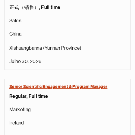
正式（销售）, Full time
Sales
China
Xishuangbanna (Yunnan Province)
Julho 30, 2026
Senior Scientific Engagement & Program Manager
Regular, Full time
e
g
Marketing
a
p
Ireland
s
u