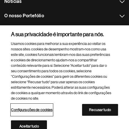
Notícias
O nosso Portefólio
Outros websites Novartis
A sua privacidade é importante para nós.
Usamos cookies para melhorar a sua experiência ao visitar os
Footer Site Search
nossos sites: cookies de desempenho mostram-nos como usa
este site, cookies funcionais lembram-nos das suas preferências
e cookies de direcionamento ajudam-nos a compartilhar
conteúdo relevante para si. Selecione “Aceitar tudo” para dar o
seu consentimento para todos os cookies, selecione
“Configurações de cookies” para gerir os diferentes cookies ou
selecione “Recusar tudo” para usar apenas os cookies
estritamente necessários. Poderá alterar as suas configurações
Footer
© 2026 Novartis Portugal
de cookies a qualquer momento através do link de configurações
Bottom
de cookies no site.
Política de Privacidade
Termos de Utilização
Acessibilidade
Configurações de cookies
Mapa do site
Configurações de cookies
Recusar tudo
Diretório dos sites da Novartis
Este site destina-se ao público em Portugal
Aceitar tudo