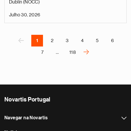
Dublin (NOCC)
o
i
Julho 30, 2026
v
e
Pagination
r
P
‹
1
2
3
4
5
6
›
7
…
118
N
e
x
t
p
a
Novartis Portugal
g
e
Navegar na Novartis