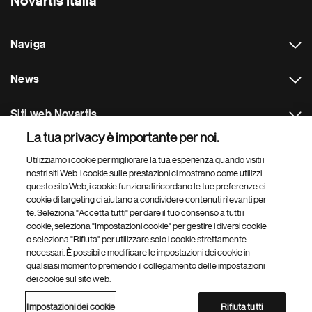
Novartis Italia
Naviga
News
Siti web Novartis
La tua privacy è importante per noi.
Footer Site Search
Utilizziamo i cookie per migliorare la tua esperienza quando visiti i
nostri siti Web: i cookie sulle prestazioni ci mostrano come utilizzi
questo sito Web, i cookie funzionali ricordano le tue preferenze ei
cookie di targeting ci aiutano a condividere contenuti rilevanti per
te. Seleziona "Accetta tutti" per dare il tuo consenso a tutti i
cookie, seleziona "Impostazioni cookie" per gestire i diversi cookie
o seleziona "Rifiuta" per utilizzare solo i cookie strettamente
necessari. È possibile modificare le impostazioni dei cookie in
Footer
© 2026 Novartis Italia
qualsiasi momento premendo il collegamento delle impostazioni
Bottom
dei cookie sul sito web.
Avvertenze legali
Privacy Policy
Contatti
Impostazioni dei cookie
Mappa del sito
Accessibilità
Impostazioni dei cookie
Rifiuta tutti