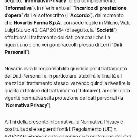
seguito, “
Infomativa Privacy
” o, più semplicemente,
“
Informativa
”), in riferimento all’ “
Incarico di prestazione
d’opera
” da Lei sottoscritto (l’“
Accordo
”), dal momento
che
Novartis Farma S.p.A.
, con sede legale in Milano, Viale
Luigi Sturzo 43, CAP 20154 (di seguito, la “
Società
”)
effettuerà il trattamento dei dati personali che La
riguardano e che vengono raccolti presso di Lei (i “
Dati
Personali
”).
Novartis avrà la responsabilità giuridica per il trattamento
dei Dati Personali e, in particolare, stabilirà le finalità e i
mezzi del trattamento stesso, venendo quindi a rivestire la
qualità di titolare del trattamento (“
Titolare
”), ai sensi della
vigente normativa sulla protezione dei dati personali (la
“
Normativa Privacy
”).
Ai fini della presente informativa, la Normativa Privacy è
costituita dalle seguenti fonti: il Regolamento (UE) n.
679/2016,
Regolamento generale sulla protezione dei dati