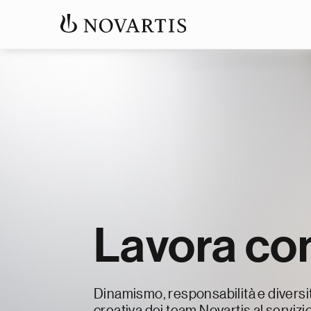
Lavora con
Dinamismo, responsabilità e diversit
creativa dei team Novartis al servizi