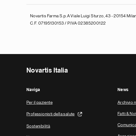
Novartis Farma S.p.A Viale Luigi Sturzo, 43 - 20154 Milan
C.F. 07195130153 / P.IVA 02385200122
Novartis Italia
Naviga
News
Per il paziente
Archivio 
Fatti & No
Professionisti della salute
Comunica
Sostenibilità