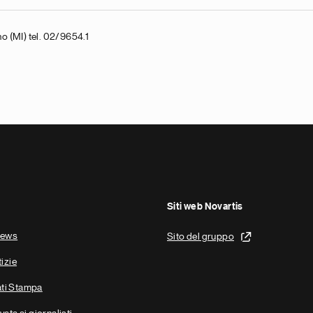
o (MI) tel. 02/9654.1
Siti web Novartis
news
Sito del gruppo
tizie
ti Stampa