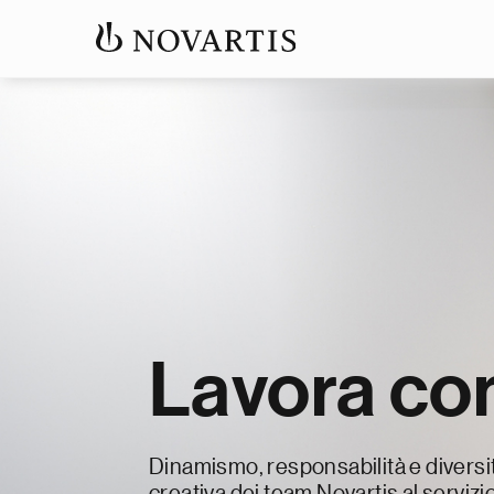
Lavora con
Dinamismo, responsabilità e diversit
creativa dei team Novartis al servizi