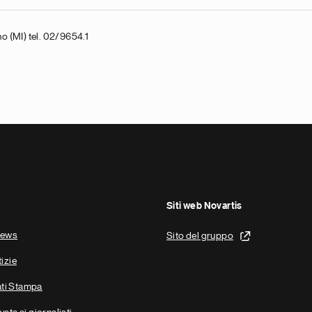
o (MI) tel. 02/9654.1
Siti web Novartis
news
Sito del gruppo
tizie
ti Stampa