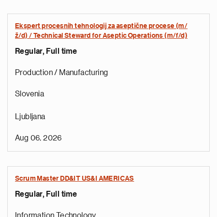
Ekspert procesnih tehnologij za aseptične procese (m/
ž/d) / Technical Steward for Aseptic Operations (m/f/d)
Regular, Full time
Production / Manufacturing
Slovenia
Ljubljana
Aug 06, 2026
Scrum Master DD&IT US&I AMERICAS
Regular, Full time
Information Technology