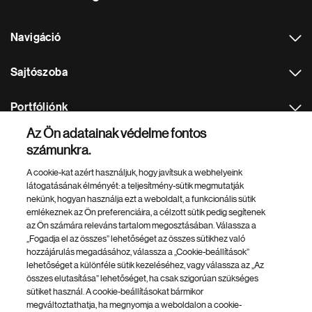
z
ő
Navigáció
o
l
Sajtószoba
d
a
Portfóliónk
l
Az Ön adatainak védelme fontos
Más Novartis weboldalak
számunkra.
A cookie-kat azért használjuk, hogy javítsuk a webhelyeink
Footer Site Search
látogatásának élményét: a teljesítmény-sütik megmutatják
nekünk, hogyan használja ezt a weboldalt, a funkcionális sütik
emlékeznek az Ön preferenciáira, a célzott sütik pedig segítenek
az Ön számára releváns tartalom megosztásában. Válassza a
„Fogadja el az összes” lehetőséget az összes sütikhez való
hozzájárulás megadásához, válassza a „Cookie-beállítások”
lehetőséget a különféle sütik kezeléséhez, vagy válassza az „Az
összes elutasítása” lehetőséget, ha csak szigorúan szükséges
Footer
© 2026 Novartis AG
sütiket használ. A cookie-beállításokat bármikor
Bottom
megváltoztathatja, ha megnyomja a weboldalon a cookie-
Adatvédelmi irányelv
Jognyilatkozat