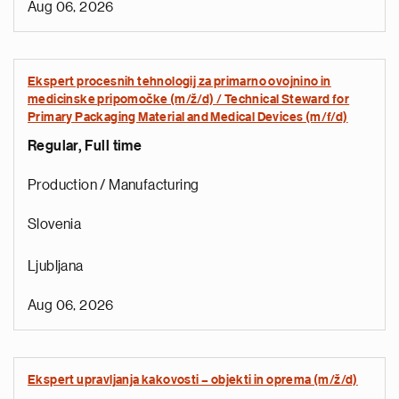
Aug 06, 2026
Ekspert procesnih tehnologij za primarno ovojnino in
medicinske pripomočke (m/ž/d) / Technical Steward for
Primary Packaging Material and Medical Devices (m/f/d)
Regular, Full time
Production / Manufacturing
Slovenia
Ljubljana
Aug 06, 2026
Ekspert upravljanja kakovosti – objekti in oprema (m/ž/d)