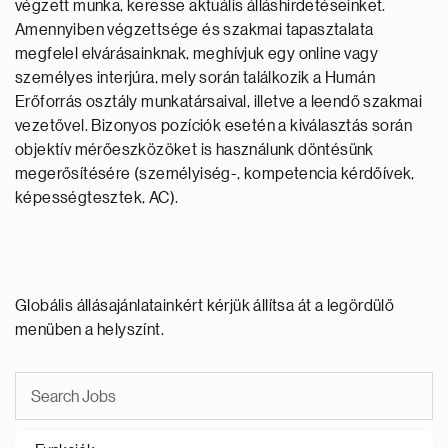
végzett munka, keresse aktuális álláshirdetéseinket.
Amennyiben végzettsége és szakmai tapasztalata
megfelel elvárásainknak, meghívjuk egy online vagy
személyes interjúra, mely során találkozik a Humán
Erőforrás osztály munkatársaival, illetve a leendő szakmai
vezetővel. Bizonyos pozíciók esetén a kiválasztás során
objektív mérőeszközöket is használunk döntésünk
megerősítésére (személyiség-, kompetencia kérdőívek,
képességtesztek, AC).
Globális állásajánlatainkért kérjük állítsa át a legördülő
menüben a helyszínt.