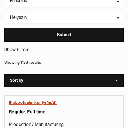
Funkciók
Helyszín
Show Filters
Showing 1178 results
Sort by
Sort a
Elektrotechniker (w/m/d)
Regulär, Full time
Production / Manufacturing