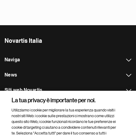
Novartis Italia
Naviga
News
Siti web Novartis
La tua privacy è importante per noi.
Footer Site Search
Utilizziamo i cookie per migliorare la tua esperienza quando visiti i
nostri siti Web: i cookie sulle prestazioni ci mostrano come utilizzi
questo sito Web, i cookie funzionali ricordano le tue preferenze ei
cookie di targeting ci aiutano a condividere contenuti rilevanti per
te. Seleziona "Accetta tutti" per dare il tuo consenso a tutti i