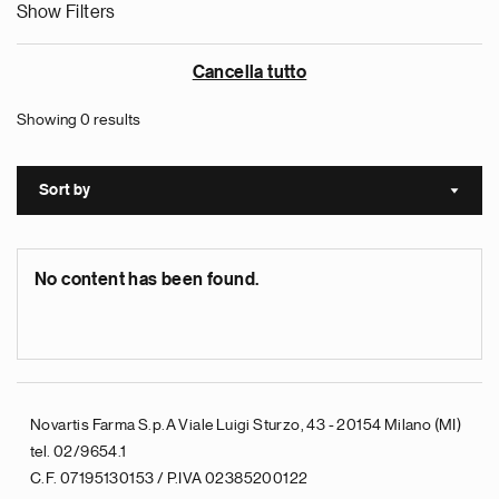
Show Filters
Cancella tutto
Showing 0 results
Sort by
Sort a
No content has been found.
Novartis Farma S.p.A Viale Luigi Sturzo, 43 - 20154 Milano (MI)
tel. 02/9654.1
C.F. 07195130153 / P.IVA 02385200122