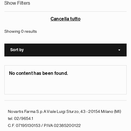
Show Filters
Cancella tutto
Showing 0 results
Sort by
Sort a
No content has been found.
Novartis Farma S.p.A Viale Luigi Sturzo, 43 - 20154 Milano (MI)
tel. 02/9654.1
C.F. 07195130153 / P.IVA 02385200122