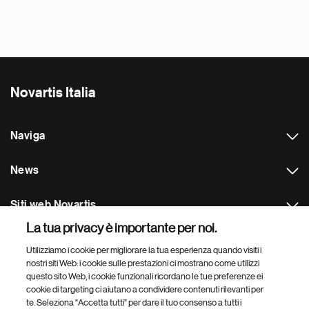
Novartis Italia
Naviga
News
Siti web Novartis
La tua privacy è importante per noi.
Footer Site Search
Utilizziamo i cookie per migliorare la tua esperienza quando visiti i
nostri siti Web: i cookie sulle prestazioni ci mostrano come utilizzi
questo sito Web, i cookie funzionali ricordano le tue preferenze ei
cookie di targeting ci aiutano a condividere contenuti rilevanti per
te. Seleziona "Accetta tutti" per dare il tuo consenso a tutti i