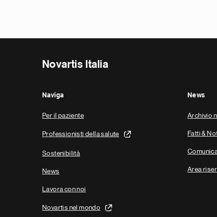
Novartis Italia
Naviga
News
Per il paziente
Archivio 
Fatti & No
Professionisti della salute
Comunica
Sostenibilità
Area riser
News
Lavora con noi
Novartis nel mondo