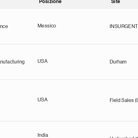
Posizione
Site
nding
Messico
ance
INSURGEN
USA
nufacturing
Durham
USA
Field Sales 
India