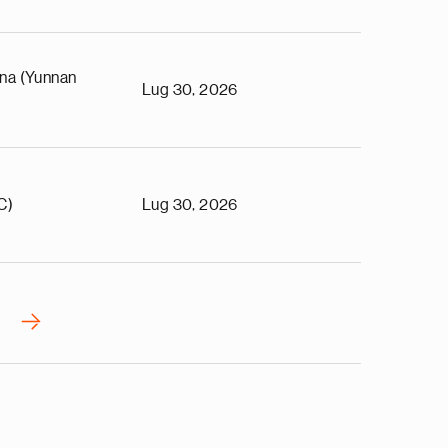
na (Yunnan
Lug 30, 2026
C)
Lug 30, 2026
›
N
e
x
t
p