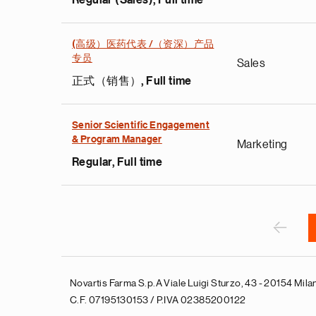
Regular (Sales), Full time
e
(高级）医药代表 /（资深）产品
g
专员
Sales
a
正式（销售）, Full time
p
s
u
Senior Scientific Engagement
& Program Manager
o
Marketing
i
Regular, Full time
v
e
Pagination
r
P
‹
Novartis Farma S.p.A Viale Luigi Sturzo, 43 - 20154 Milan
C.F. 07195130153 / P.IVA 02385200122