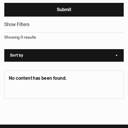
Show Filters
Showing 0 results
Sort by
Sort a
No content has been found.