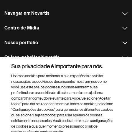
Navegar em Novartis
Centro de Mídia
Nosso portfólio
Outros websites Novartis
Sua privacidade é importante para nós.
Footer Site Search
Usamos cookies para melhorar a sua experiência ao visitar
nossos sites: os cookies de desempenho mostram-nos como
você usa este site, os cookies funcionais lembram suas
preferências e os cookies de direcionamento nos ajudam a
compartilhar conteúdo relevante para você. Selecione “Aceitar
todos” para dar seu consentimento a todos os cookies, selecione
“Configurações de cookies” para gerenciar os diferentes cookies
ou selecione “Rejeitar todos” para usar apenas os cookies
Footer
© 2026 Novartis Biociência SA
estritamente necessários. Você pode alterar suas configurações
Bottom
de cookies a qualquer momento pressionando o link de
Termos de Uso
Politica de Privacidade
Profissionais da Saúde
configurações de cookies no site.