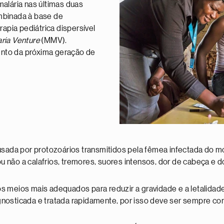
malária nas últimas duas
mbinada à base de
rapia pediátrica dispersível
aria Venture
(MMV).
nto da próxima geração de
ausada por protozoários transmitidos pela fêmea infectada do 
 ou não a calafrios, tremores, suores intensos, dor de cabeça e 
s meios mais adequados para reduzir a gravidade e a letalidade
agnosticada e tratada rapidamente, por isso deve ser sempre 