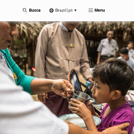
Brazil | pt
Busca
Menu