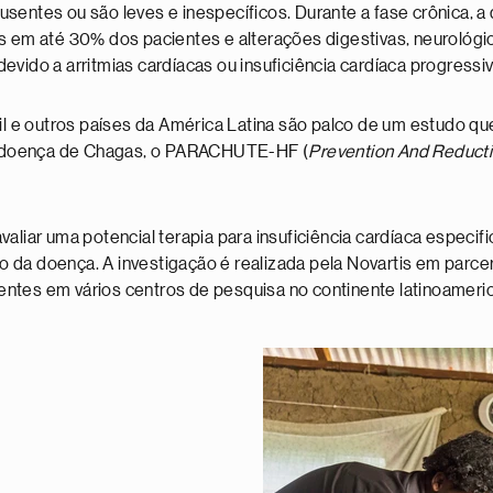
sentes ou são leves e inespecíficos. Durante a fase crônica, a
os em até 30% dos pacientes e alterações digestivas, neurológ
evido a arritmias cardíacas ou insuficiência cardíaca progressi
sil e outros países da América Latina são palco de um estudo que
m doença de Chagas, o PARACHUTE-HF (
Prevention And Reducti
avaliar uma potencial terapia para insuficiência cardíaca espe
da doença. A investigação é realizada pela Novartis em parceria
entes em vários centros de pesquisa no continente latinoameri