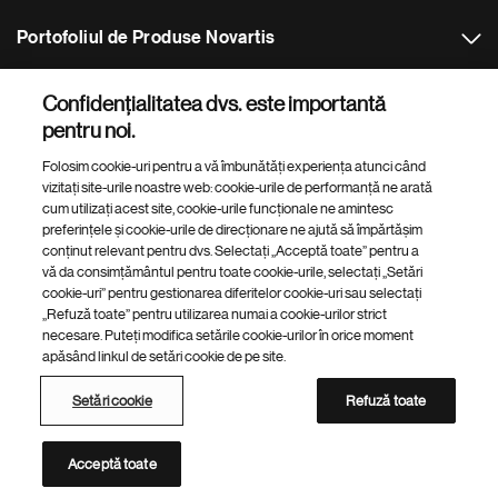
Portofoliul de Produse Novartis
Alte Site-uri Novartis
Confidențialitatea dvs. este importantă
pentru noi.
Footer Site Search
Folosim cookie-uri pentru a vă îmbunătăți experiența atunci când
vizitați site-urile noastre web: cookie-urile de performanță ne arată
cum utilizați acest site, cookie-urile funcționale ne amintesc
preferințele și cookie-urile de direcționare ne ajută să împărtășim
conținut relevant pentru dvs. Selectați „Acceptă toate” pentru a
vă da consimțământul pentru toate cookie-urile, selectați „Setări
cookie-uri” pentru gestionarea diferitelor cookie-uri sau selectați
„Refuză toate” pentru utilizarea numai a cookie-urilor strict
Footer
© 2026 Novartis AG
necesare. Puteți modifica setările cookie-urilor în orice moment
Bottom
apăsând linkul de setări cookie de pe site.
Politica de confidențialitate
Termeni și condiții
Accesibilitate
Setări cookie
Harta site-ului
Setări cookie
Refuză toate
Lista platforme web Novartis
Această platformă web este destinată publicului din România
Acceptă toate