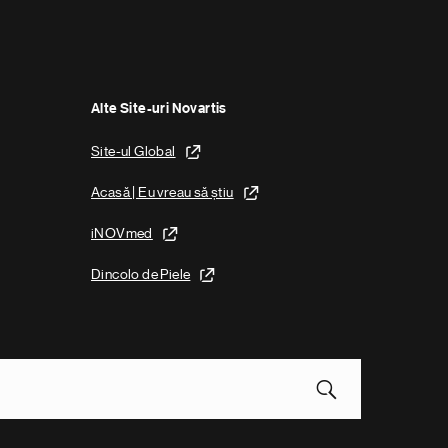
Alte Site-uri Novartis
Site-ul Global
Acasă | Eu vreau să știu
iNOVmed
Dincolo de Piele