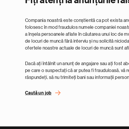
Fiți atenți la anunțurile f
Compania noastră este conștientă ca pot exista anu
folosesc în mod fraudulos numele companiei noastr
a înșela persoanele aflate în căutarea unui loc de m
de locuri de muncă fără interviu și nu solicită niciod
ofertele noastre actuale de locuri de muncă sunt afi
Dacă ați întâlnit un anunț de angajare sau ați fost 
pe care o suspectați că ar putea fi frauduloasă, vă
răspundeți, să nu trimiteți bani sau informații person
Caută un job