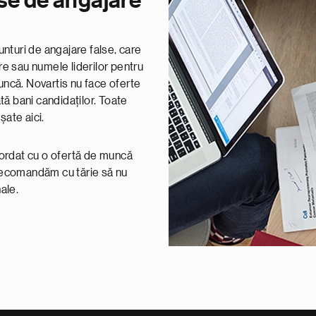
alse de angajare
nturi de angajare false, care
e sau numele liderilor pentru
uncă. Novartis nu face oferte
ată bani candidaților. Toate
șate aici.
abordat cu o ofertă de muncă
 recomandăm cu tărie să nu
ale.