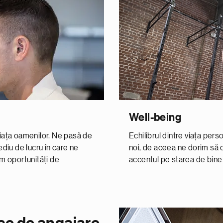
Well-being
iața oamenilor. Ne pasă de
Echilibrul dintre viața per
diu de lucru în care ne
noi, de aceea ne dorim să 
m oportunități de
accentul pe starea de bine ș