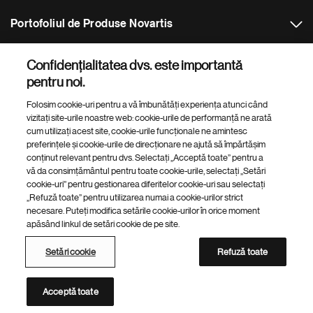
a
Portofoliul de Produse Novartis
r
e
Alte Site-uri Novartis
Confidențialitatea dvs. este importantă
pentru noi.
Footer Site Search
Folosim cookie-uri pentru a vă îmbunătăți experiența atunci când
vizitați site-urile noastre web: cookie-urile de performanță ne arată
cum utilizați acest site, cookie-urile funcționale ne amintesc
preferințele și cookie-urile de direcționare ne ajută să împărtășim
conținut relevant pentru dvs. Selectați „Acceptă toate” pentru a
vă da consimțământul pentru toate cookie-urile, selectați „Setări
cookie-uri” pentru gestionarea diferitelor cookie-uri sau selectați
„Refuză toate” pentru utilizarea numai a cookie-urilor strict
Footer
© 2026 Novartis AG
necesare. Puteți modifica setările cookie-urilor în orice moment
Bottom
apăsând linkul de setări cookie de pe site.
Politica de confidențialitate
Termeni și condiții
Accesibilitate
Setări cookie
Harta site-ului
Setări cookie
Refuză toate
Lista platforme web Novartis
Această platformă web este destinată publicului din România
Acceptă toate