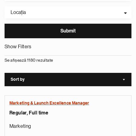
Locaţia
Show Filters
Se afișează 1180 rezultate
Sort by
Sort a
Marketing & Launch Excellence Manager
Regular, Full time
Marketing