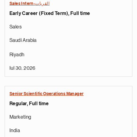
Sales Intern-القريات
Early Career (Fixed Term), Full time
Sales
Saudi Arabia
Riyadh
Iul 30, 2026
ă
r
a
Senior Scientific Operations Manager
o
Regular, Full time
i
r
Marketing
e
t
India
n