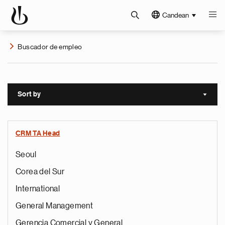
Candean
Buscador de empleo
Sort by
Sort a
CRM TA Head
Seoul
Corea del Sur
International
General Management
Gerencia Comercial y General