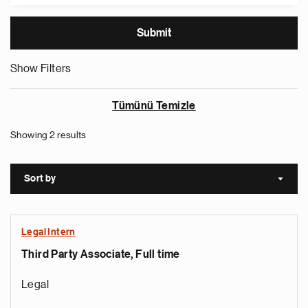
Show Filters
Tümünü Temizle
Showing 2 results
Sort by
Sort a
Legal Intern
Third Party Associate, Full time
Legal