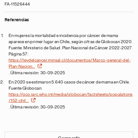
FA-11526444
Referencias
En mujeres la mortalidad e incidencia por cáncer de mama
aparece en primer lugar en Chile, según cifras de Globocan 2020.
Fuente: Ministerio de Salud. Plan Nacional de Cáncer 2022-2027.
Página 57:
https://leydelcancer.minsal.cl/documentos/Marco-general-del-
Plan-Nacion…
. Última revisión: 30-09-2025
En 2020 se estimaron 5.640 casos de cáncer de mama en Chile.
Fuente Globocan:
https://gco.iarc.who.int/media/globocan/factsheets/populations
/152-chil…
. Última revisión: 30-09-2025