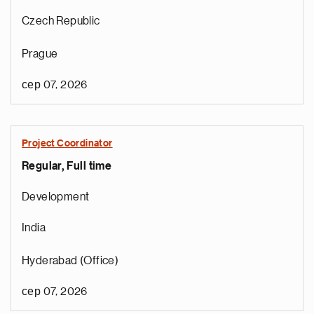
Czech Republic
Prague
а
сер 07, 2026
к
н
і
Project Coordinator
р
Regular, Full time
о
т
Development
с
я
India
н
д
Hyderabad (Office)
е
р
сер 07, 2026
е