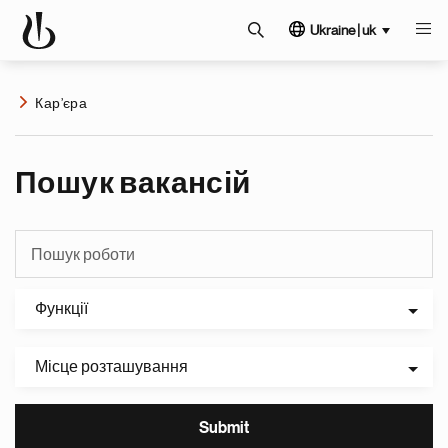
Ukraine | uk
Кар’єра
Пошук вакансій
Функції
Місце розташування