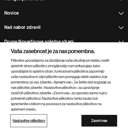
Novice
Naš nabor zdravil
Druge Novartisove spletne strani
Vaša zasebnost je za nas pomembna.
Footer Site Search
Piškotke uporabljamo za izboljšanje vaše izkušnje pri obisku naših
spletnih strani: piškotki z zmogljivostjo nam prikazujejo, kako
uporabljate to spletno stran, funkcionalni piškotki si zapomnijo
vaše nastavitve in ciljni piškotki nam pomagajo deliti vsebino, ki je
pomembna za vas. Izberite »Sprejmi vse«, če želite dati soglasje za
vse piškotke; izberite »Nastavitve piškotkov« za upravljanje
različnih piškotkov; izberite »Zavrni vse« za uporabo samo nujno
potrebnih piškotkov. Nastavitve piškotkov lahko kadar koli
Footer
© 2026 Novartis d.o.o.
spremenite s klikom na povezavo za nastavitve piškotkov na
Bottom
spletnem mestu.
Politika zasebnosti
Pogoji uporabe
Nastavitve piškotkov
Zemljevid strani
Dostopnost
Nastavitve piškotkov
Zavrni vse