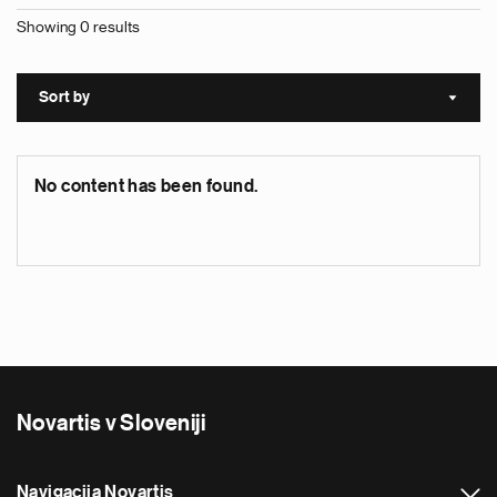
Showing 0 results
Sort by
Sort a
No content has been found.
Novartis v Sloveniji
Navigacija Novartis