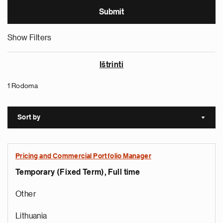
Show Filters
Ištrinti
1 Rodoma
Sort by
Sort a
Pricing and Commercial Portfolio Manager
Temporary (Fixed Term), Full time
Other
Lithuania