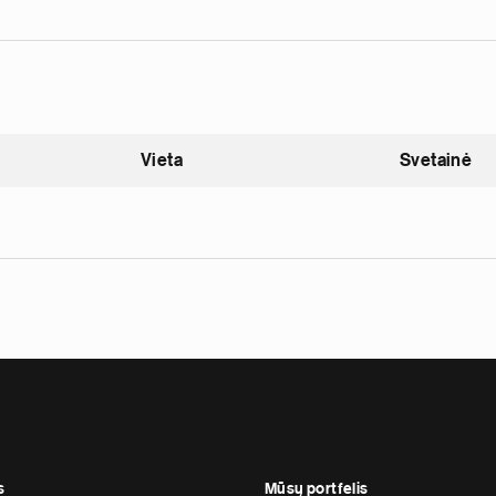
Vieta
Svetainė
nding
s
Mūsų portfelis