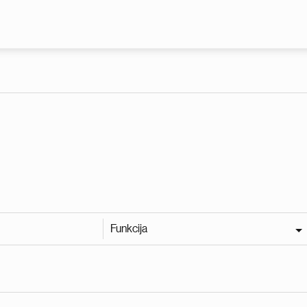
Pereiti į pagrindinį turinį
Funkcija