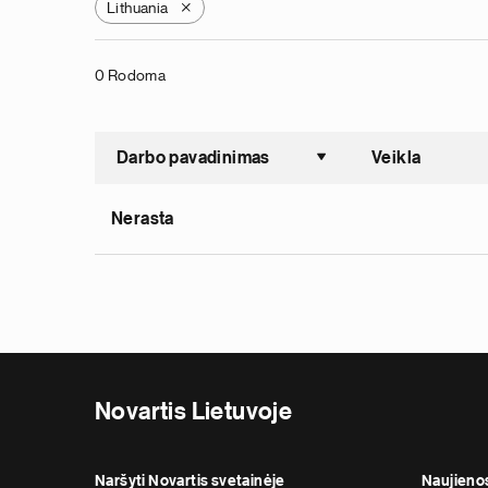
Lithuania
X
0 Rodoma
Darbo pavadinimas
Veikla
Sort asce
Nerasta
Novartis Lietuvoje
Naršyti Novartis svetainėje
Naujieno