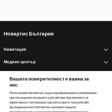
Новартис България
Навигация
Медиен център
Нашето портфолио
Вашата поверителност е важна за
нас.
Други сайтове на Новартис
Използваме бисквитки, за да подобрим вашето изживяване
при посещение на нашите уебсайтове: бисквитките за
Footer Site Search
ефективност ни показват как използвате този уебсайт,
функционалните бисквитки запомнят вашите
предпочитания и насочените бисквитки ни помагат да