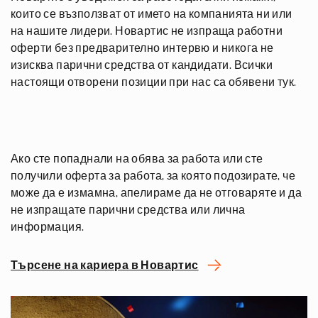
които се възползват от името на компанията ни или
на нашите лидери. Новартис не изпраща работни
оферти без предварително интервю и никога не
изисква парични средства от кандидати. Всички
настоящи отворени позиции при нас са обявени тук.
Ако сте попаднали на обява за работа или сте
получили оферта за работа, за която подозирате, че
може да е измамна, апелираме да не отговаряте и да
не изпращате парични средства или лична
информация.
Търсене на кариера в Новартис