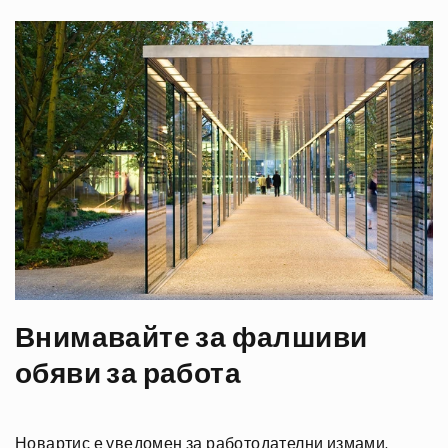
Внимавайте за фалшиви
обяви за работа
Новартис е уведомен за работодателни измами,