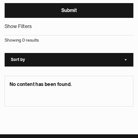
Show Filters
Showing 0 results
Sort by
Sort a
No content has been found.