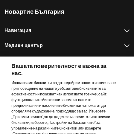
Новартис България
Навигация
Медиен център
Нашето портфолио
Вашата поверителност е важна за
нас.
Други сайтове на Новартис
Използваме бисквитки, за да подобрим вашето изживяване
при посещение на нашите уебсайтове: бисквитките за
Footer Site Search
ефективност ни показват как използвате този уебсайт,
функционалните бисквитки запомнят вашите
предпочитания и насочените бисквитки ни помагат да
споделяме съдържание, подходящо за вас. Изберете
„Приемам всичко“, за да дадете съгласието си за всички
бисквитки, изберете „Настройки на бисквитките“ за
управление на различните бисквитки или изберете
„Откажете всички“ за използване само на строго