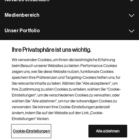
Medienbereich
Unser Portfolio
Weitere Novartis Websites
Ihre Privatsphäre ist uns wichtig.
Wir verwenden Cookies, um Ihnen die bestmögliche Erfahrung
Footer Site Search
beim Besuch unserer Websites zu bieten: Performance Cookies
zeigen uns, wie Sie diese Website nutzen, funktionale Cookies
speichern Ihre Präferenzen und Targeting-Cookies helfen uns, für
Sie relevante Inhalte zu teilen. Wählen Sie "Alle akzeptieren", um
Ihre Zustimmung zu allen Cookies zu erteilen, wählen Sie "Cookie-
Einstellungen", um die verschiedenen Cookies zu verwalten, oder
wählen Sie "Alle ablehnen", um nur die notwendigen Cookies zu
verwenden. Sie können Ihre Cookie-Einstellungen jederzeit
Footer
© 2026 Novartis Pharma GmbH
ändern, indem Sie auf der Website auf den Link „Cookie-
Bottom
Einstellungen“ klicken.
Datenschutzerklärung
Nutzungsbedingungen
Über Cookies
Impressum
Cookie-Einstellungen
Barrierefreiheit
Site Map
Cookie-Einstellungen
Alle ablehnen