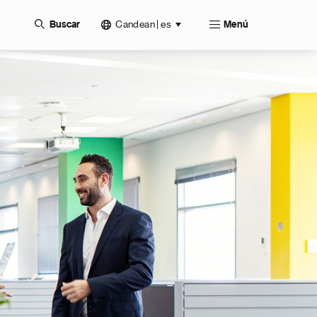
Candean | es
Buscar
Menú