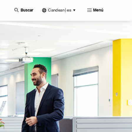
Candean | es
Buscar
Menú