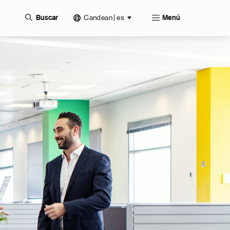
Candean | es
Buscar
Menú