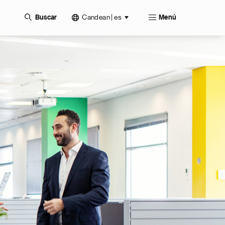
Candean | es
Buscar
Menú