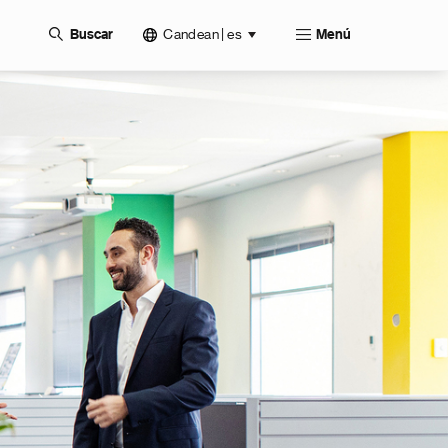
Candean | es
Buscar
Menú